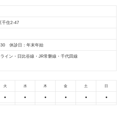
区千住2-47
0:30 休診日：年末年始
ライン・日比谷線・JR常磐線・千代田線
火
水
木
金
土
日
●
●
●
●
●
●