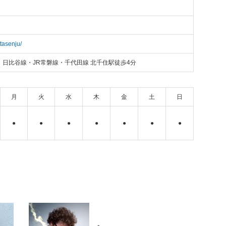
itasenju/
日比谷線・JR常磐線・千代田線 北千住駅徒歩4分
月
火
水
木
金
土
日
●
●
●
●
●
●
●