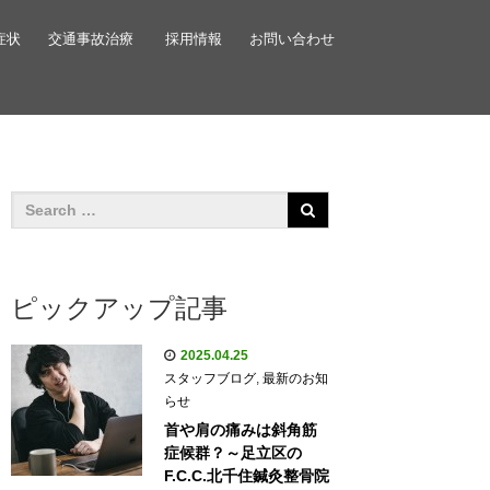
症状
交通事故治療
採用情報
お問い合わせ
ピックアップ記事
2025.04.25
スタッフブログ
,
最新のお知
らせ
首や肩の痛みは斜角筋
症候群？～足立区の
F.C.C.北千住鍼灸整骨院