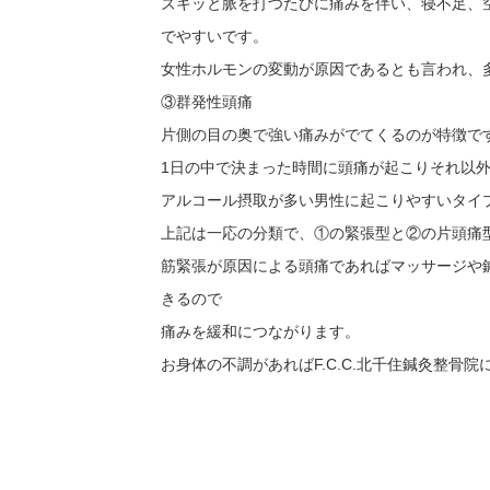
ズキッと脈を打つたびに痛みを伴い、寝不足、
でやすいです。
女性ホルモンの変動が原因であるとも言われ、
③群発性頭痛
片側の目の奥で強い痛みがでてくるのが特徴で
1日の中で決まった時間に頭痛が起こりそれ以
アルコール摂取が多い男性に起こりやすいタイ
上記は一応の分類で、①の緊張型と②の片頭痛
筋緊張が原因による頭痛であればマッサージや
きるので
痛みを緩和につながります。
お身体の不調があればF.C.C.北千住鍼灸整骨