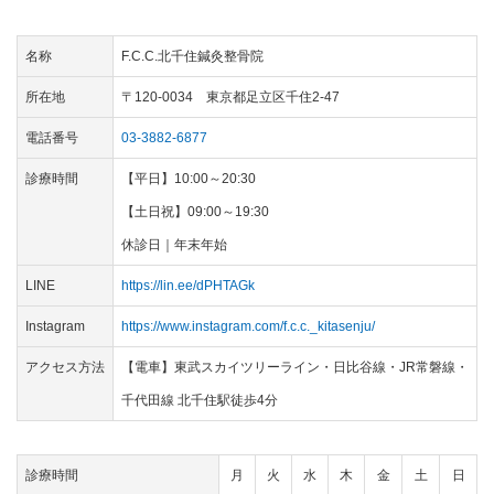
名称
F.C.C.北千住鍼灸整骨院
所在地
〒120-0034 東京都足立区千住2-47
電話番号
03-3882-6877
診療時間
【平日】10:00～20:30
【土日祝】09:00～19:30
休診日｜年末年始
LINE
https://lin.ee/dPHTAGk
Instagram
https://www.instagram.com/f.c.c._kitasenju/
アクセス方法
【電車】東武スカイツリーライン・日比谷線・JR常磐線・
千代田線 北千住駅徒歩4分
診療時間
月
火
水
木
金
土
日