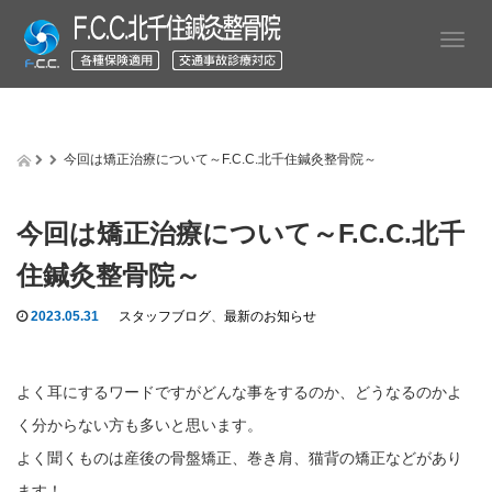
T
o
g
g
l
e
今回は矯正治療について～F.C.C.北千住鍼灸整骨院～
n
a
v
今回は矯正治療について～F.C.C.北千
i
g
住鍼灸整骨院～
a
t
2023.05.31
スタッフブログ
、
最新のお知らせ
i
o
n
よく耳にするワードですがどんな事をするのか、どうなるのかよ
く分からない方も多いと思います。
よく聞くものは産後の骨盤矯正、巻き肩、猫背の矯正などがあり
ます！