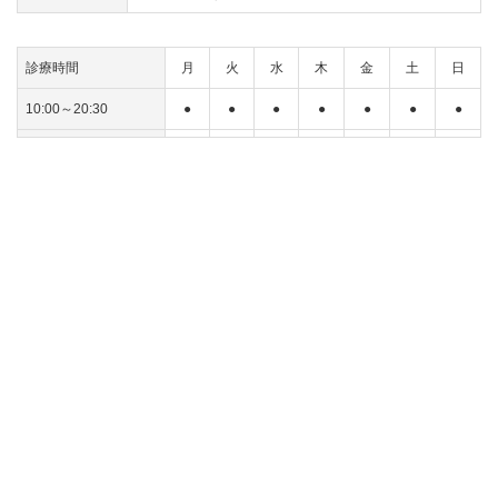
診療時間
月
火
水
木
金
土
日
10:00～20:30
●
●
●
●
●
●
●